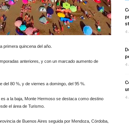
C
p
s
4 
a primera quincena del año.
D
p
 temporadas anteriores, y con un marcado aumento de
4 
C
 del 80 %, y de viernes a domingo, del 95 %.
u
4 
l es a la baja, Monte Hermoso se destaca como destino
esde el área de Turismo.
 la provincia de Buenos Aires seguida por Mendoza, Córdoba,