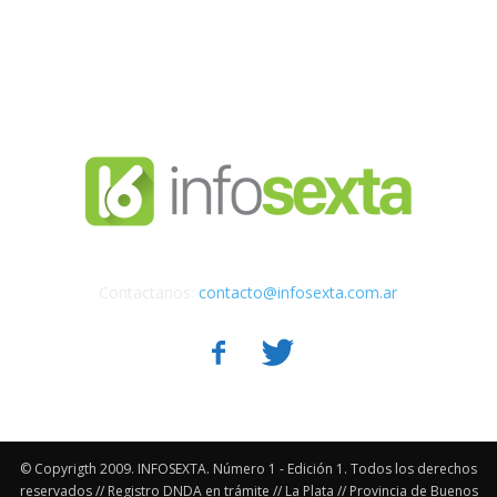
Contactanos:
contacto@infosexta.com.ar
© Copyrigth 2009. INFOSEXTA. Número 1 - Edición 1. Todos los derechos
reservados // Registro DNDA en trámite // La Plata // Provincia de Buenos