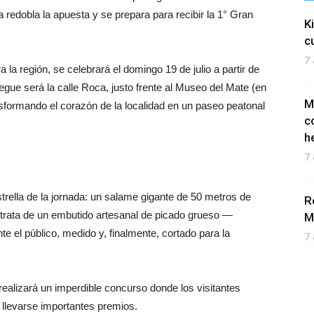
redobla la apuesta y se prepara para recibir la 1° Gran
K
c
7 
 la región, se celebrará el domingo 19 de julio a partir de
iegue será la calle Roca, justo frente al Museo del Mate (en
M
nsformando el corazón de la localidad en un paseo peatonal
c
h
7 
trella de la jornada: un salame gigante de 50 metros de
R
 trata de un embutido artesanal de picado grueso —
M
e el público, medido y, finalmente, cortado para la
7 
realizará un imperdible concurso donde los visitantes
a llevarse importantes premios.