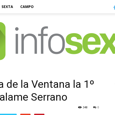
SEXTA
CAMPO
Infosexta
a de la Ventana la 1º
Salame Serrano
348
0