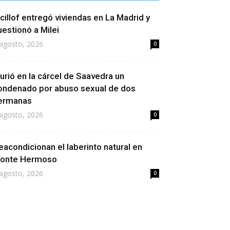
icillof entregó viviendas en La Madrid y
uestionó a Milei
agosto, 2026
0
urió en la cárcel de Saavedra un
ondenado por abuso sexual de dos
ermanas
agosto, 2026
0
eacondicionan el laberinto natural en
onte Hermoso
agosto, 2026
0