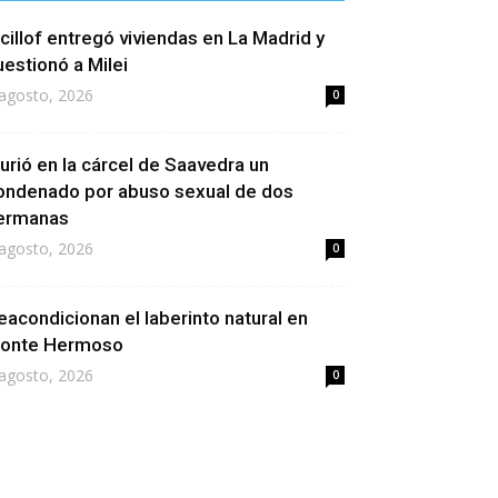
icillof entregó viviendas en La Madrid y
uestionó a Milei
agosto, 2026
0
urió en la cárcel de Saavedra un
ondenado por abuso sexual de dos
ermanas
agosto, 2026
0
eacondicionan el laberinto natural en
onte Hermoso
agosto, 2026
0