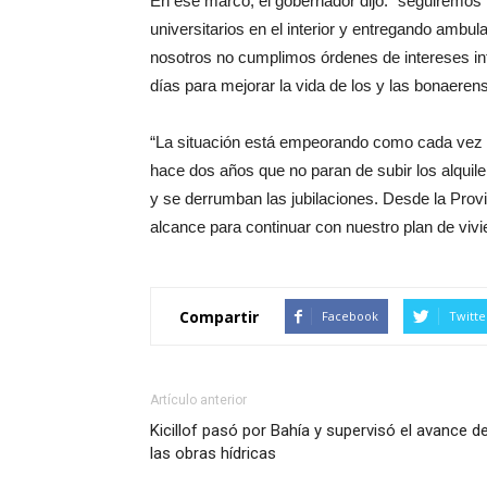
En ese marco, el gobernador dijo: “seguiremos 
universitarios en el interior y entregando ambul
nosotros no cumplimos órdenes de intereses inte
días para mejorar la vida de los y las bonaeren
“La situación está empeorando como cada vez q
hace dos años que no paran de subir los alquiler
y se derrumban las jubilaciones. Desde la Prov
alcance para continuar con nuestro plan de viv
Compartir
Facebook
Twitte
Artículo anterior
Kicillof pasó por Bahía y supervisó el avance d
las obras hídricas