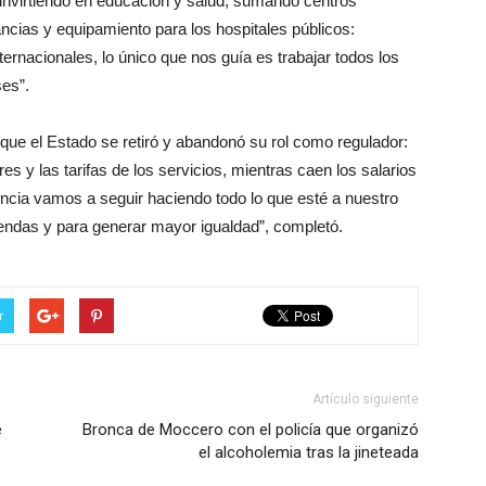
invirtiendo en educación y salud, sumando centros
ancias y equipamiento para los hospitales públicos:
rnacionales, lo único que nos guía es trabajar todos los
ses”.
ue el Estado se retiró y abandonó su rol como regulador:
es y las tarifas de los servicios, mientras caen los salarios
incia vamos a seguir haciendo todo lo que esté a nuestro
iendas y para generar mayor igualdad”, completó.
r
Artículo siguiente
e
Bronca de Moccero con el policía que organizó
el alcoholemia tras la jineteada