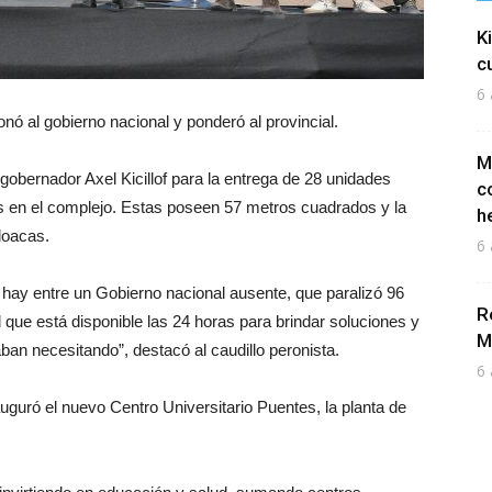
K
c
6 
onó al gobierno nacional y ponderó al provincial.
M
gobernador Axel Kicillof para la entrega de 28 unidades
c
s en el complejo. Estas poseen 57 metros cuadrados y la
h
cloacas.
6 
e hay entre un Gobierno nacional ausente, que paralizó 96
R
l que está disponible las 24 horas para brindar soluciones y
M
ban necesitando”, destacó al caudillo peronista.
6 
uguró el nuevo Centro Universitario Puentes, la planta de