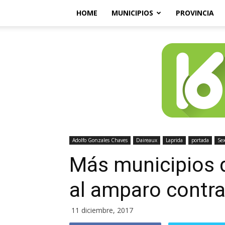
HOME
MUNICIPIOS
PROVINCIA
Adolfo Gonzales Chaves
Daireaux
Laprida
portada
Sex
Más municipios 
al amparo contra
11 diciembre, 2017