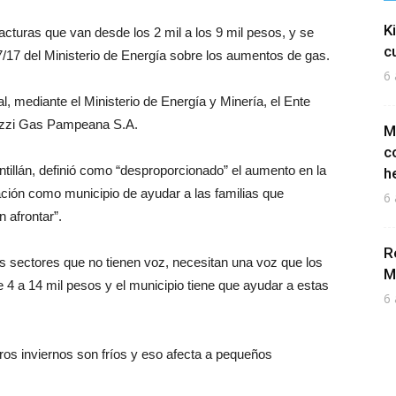
K
turas que van desde los 2 mil a los 9 mil pesos, y se
c
17/17 del Ministerio de Energía sobre los aumentos de gas.
6 
 mediante el Ministerio de Energía y Minería, el Ente
uzzi Gas Pampeana S.A.
M
c
illán, definió como “desproporcionado” el aumento en la
h
ación como municipio de ayudar a las familias que
6 
 afrontar”.
R
os sectores que no tienen voz, necesitan una voz que los
M
 4 a 14 mil pesos y el municipio tiene que ayudar a estas
6 
os inviernos son fríos y eso afecta a pequeños