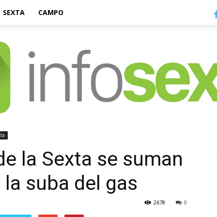
SEXTA
CAMPO
ta
Infosexta
de la Sexta se suman
 la suba del gas
2678
0