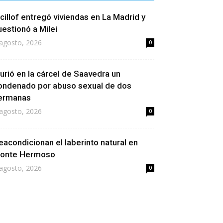
icillof entregó viviendas en La Madrid y
uestionó a Milei
agosto, 2026
0
urió en la cárcel de Saavedra un
ondenado por abuso sexual de dos
ermanas
agosto, 2026
0
eacondicionan el laberinto natural en
onte Hermoso
agosto, 2026
0