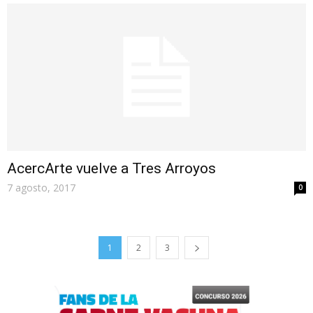
AcercArte vuelve a Tres Arroyos
7 agosto, 2017
0
1
2
3