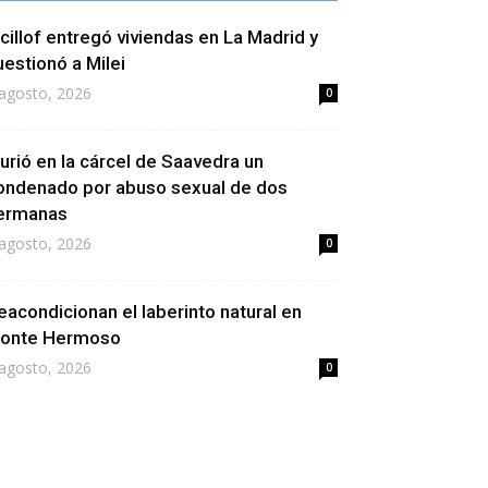
icillof entregó viviendas en La Madrid y
uestionó a Milei
agosto, 2026
0
urió en la cárcel de Saavedra un
ondenado por abuso sexual de dos
ermanas
agosto, 2026
0
eacondicionan el laberinto natural en
onte Hermoso
agosto, 2026
0