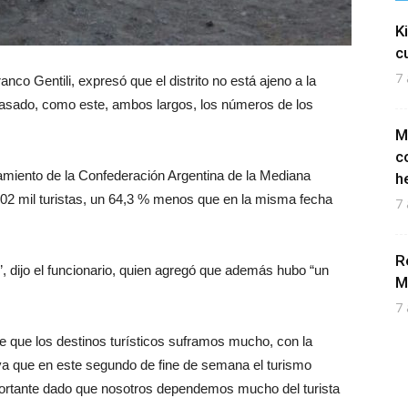
K
c
7 
co Gentili, expresó que el distrito no está ajeno a la
 pasado, como este, ambos largos, los números de los
M
c
vamiento de la Confederación Argentina de la Mediana
h
2 mil turistas, un 64,3 % menos que en la misma fecha
7 
R
 dijo el funcionario, quien agregó que además hubo “un
M
7 
 que los destinos turísticos suframos mucho, con la
ya que en este segundo de fine de semana el turismo
portante dado que nosotros dependemos mucho del turista