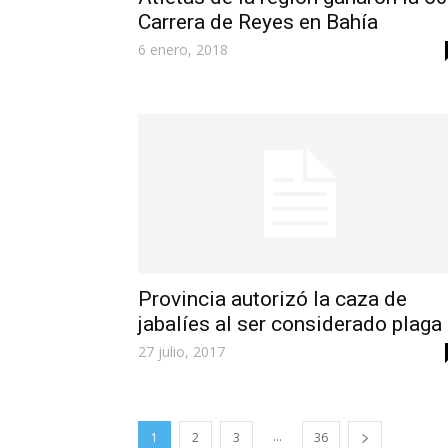
Carrera de Reyes en Bahía
6 enero, 2018
Provincia autorizó la caza de
jabalíes al ser considerado plaga
27 julio, 2017
...
1
2
3
36