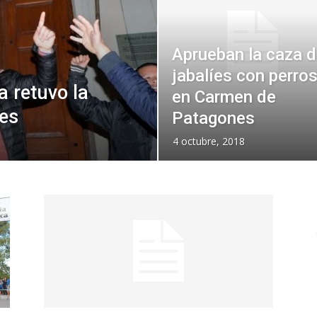
Aprueban la caza 
jabalíes con perro
a retuvo la
en Carmen de
es
Patagones
4 octubre, 2018