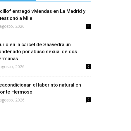
icillof entregó viviendas en La Madrid y
uestionó a Milei
agosto, 2026
0
urió en la cárcel de Saavedra un
ondenado por abuso sexual de dos
ermanas
agosto, 2026
0
eacondicionan el laberinto natural en
onte Hermoso
agosto, 2026
0