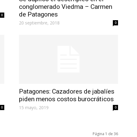
conglomerado Viedma – Carmen
de Patagones
0
20 septiembre, 2018
0
Patagones: Cazadores de jabalíes
piden menos costos burocráticos
15 mayo, 2019
0
0
Página 1 de 36