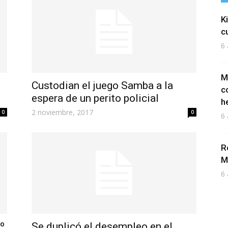
K
c
6 
M
Custodian el juego Samba a la
c
espera de un perito policial
h
2 noviembre, 2017
0
0
6 
R
M
6 
º
Se duplicó el desempleo en el