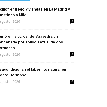
icillof entregó viviendas en La Madrid y
uestionó a Milei
agosto, 2026
0
urió en la cárcel de Saavedra un
ondenado por abuso sexual de dos
ermanas
agosto, 2026
0
eacondicionan el laberinto natural en
onte Hermoso
agosto, 2026
0