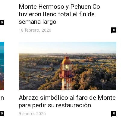
Monte Hermoso y Pehuen Co
tuvieron lleno total el fin de
semana largo
0
18 febrero, 2026
0
on
Abrazo simbólico al faro de Monte
para pedir su restauración
9 enero, 2026
0
0