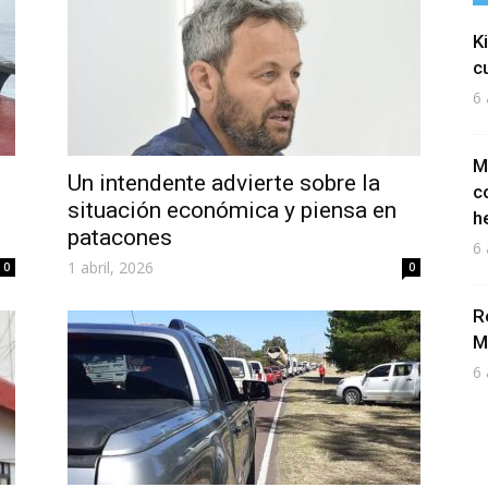
K
c
6 
M
Un intendente advierte sobre la
c
situación económica y piensa en
h
patacones
6 
1 abril, 2026
0
0
R
M
6 