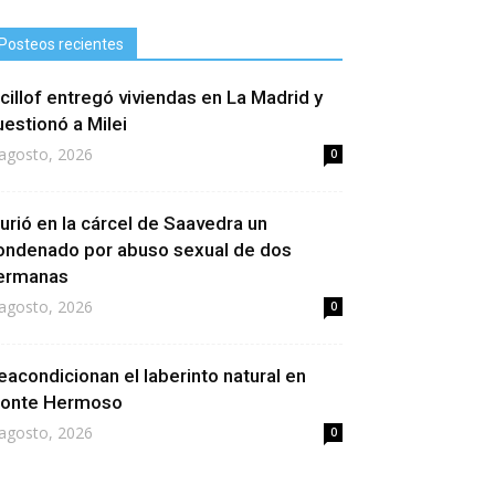
Posteos recientes
icillof entregó viviendas en La Madrid y
uestionó a Milei
agosto, 2026
0
urió en la cárcel de Saavedra un
ondenado por abuso sexual de dos
ermanas
agosto, 2026
0
eacondicionan el laberinto natural en
onte Hermoso
agosto, 2026
0