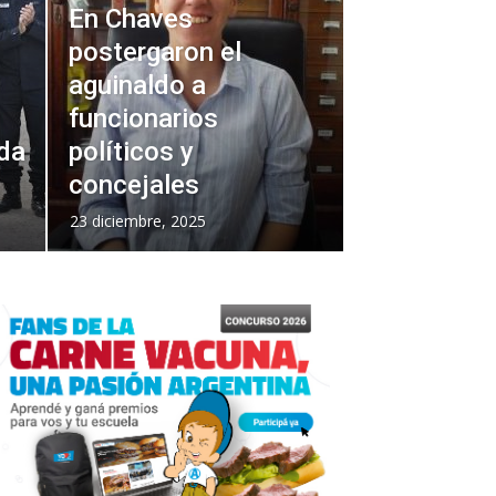
En Chaves
postergaron el
aguinaldo a
funcionarios
nda
políticos y
concejales
23 diciembre, 2025