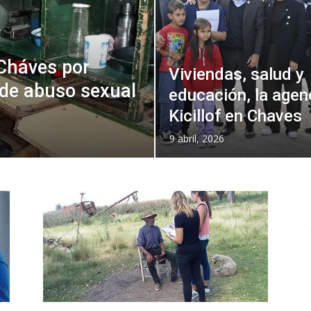
 Cháves por
Viviendas, salud y
l de abuso sexual
educación, la age
Kicillof en Chaves
9 abril, 2026