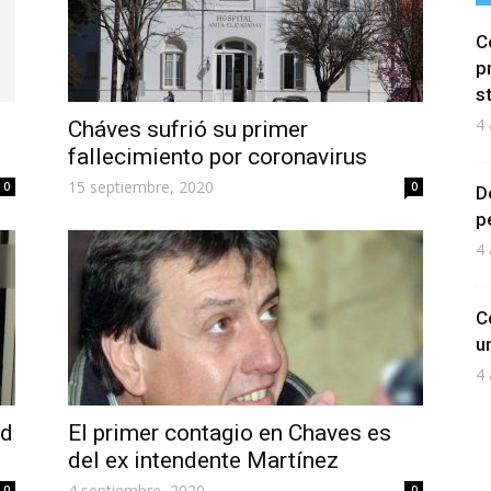
C
p
s
4 
Cháves sufrió su primer
fallecimiento por coronavirus
15 septiembre, 2020
0
0
D
p
4 
C
u
4 
ad
El primer contagio en Chaves es
del ex intendente Martínez
4 septiembre, 2020
0
0