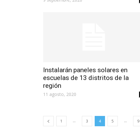
Instalarán paneles solares en
escuelas de 13 distritos de la
región
11 agosto, 2020
...
...
1
3
4
5
9