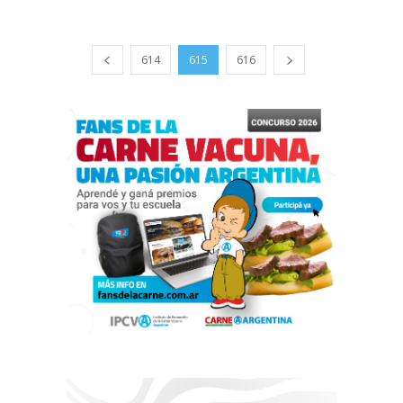
614
615
616