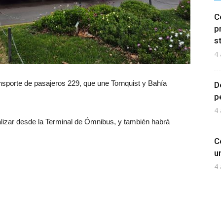
C
p
s
4 
ransporte de pasajeros 229, que une Tornquist y Bahía
D
p
4 
ealizar desde la Terminal de Ómnibus, y también habrá
C
u
4 