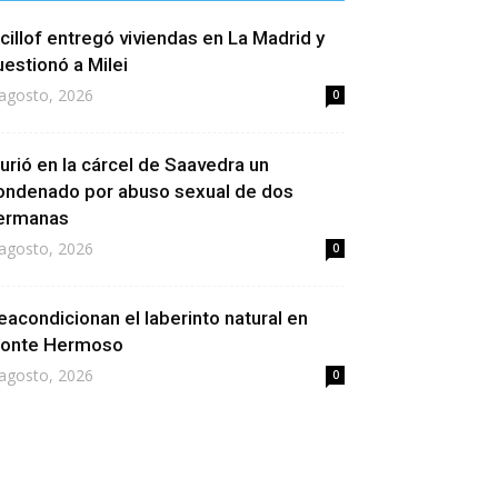
icillof entregó viviendas en La Madrid y
uestionó a Milei
agosto, 2026
0
urió en la cárcel de Saavedra un
ondenado por abuso sexual de dos
ermanas
agosto, 2026
0
eacondicionan el laberinto natural en
onte Hermoso
agosto, 2026
0