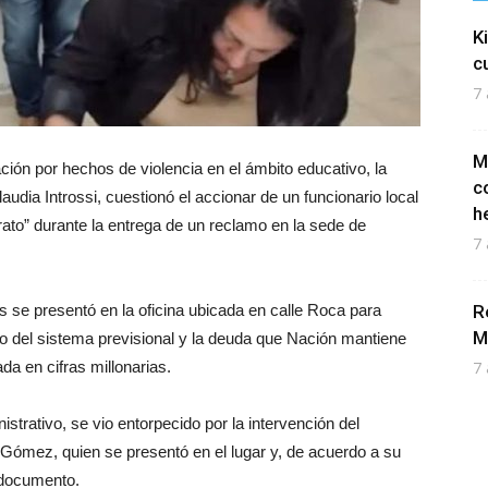
K
c
7 
M
ión por hechos de violencia en el ámbito educativo, la
c
udia Introssi, cuestionó el accionar de un funcionario local
h
rato” durante la entrega de un reclamo en la sede de
7 
s se presentó en la oficina ubicada en calle Roca para
R
M
to del sistema previsional y la deuda que Nación mantiene
ada en cifras millonarias.
7 
nistrativo, se vio entorpecido por la intervención del
 Gómez, quien se presentó en el lugar y, de acuerdo a su
l documento.