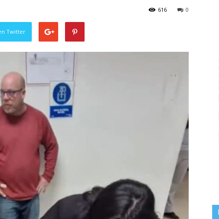
616
0
en Twitter