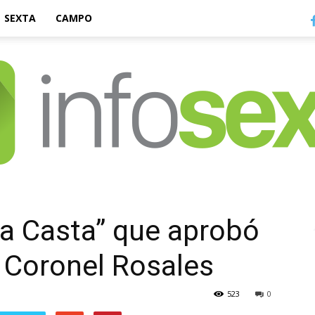
SEXTA
CAMPO
Infosexta
la Casta” que aprobó
e Coronel Rosales
523
0