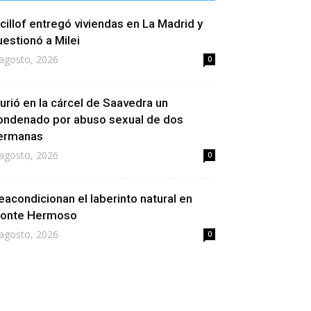
icillof entregó viviendas en La Madrid y
uestionó a Milei
agosto, 2026
0
urió en la cárcel de Saavedra un
ondenado por abuso sexual de dos
ermanas
agosto, 2026
0
eacondicionan el laberinto natural en
onte Hermoso
agosto, 2026
0