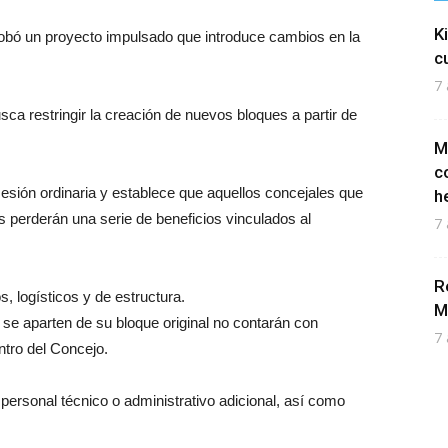
K
obó un proyecto impulsado que introduce cambios en la
c
7 
sca restringir la creación de nuevos bloques a partir de
M
c
sesión ordinaria y establece que aquellos concejales que
h
s perderán una serie de beneficios vinculados al
7 
R
s, logísticos y de estructura.
M
e se aparten de su bloque original no contarán con
7 
ntro del Concejo.
 personal técnico o administrativo adicional, así como