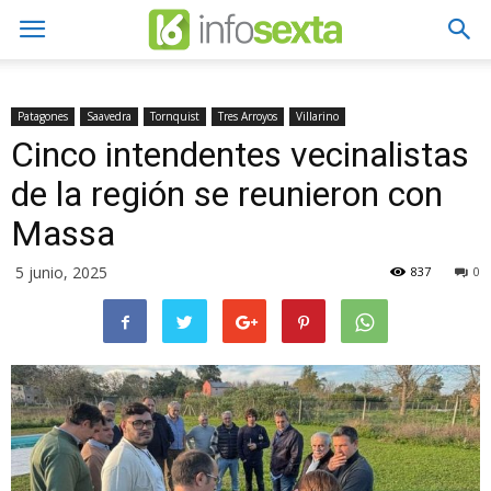
Patagones
Saavedra
Tornquist
Tres Arroyos
Villarino
Cinco intendentes vecinalistas
de la región se reunieron con
Massa
5 junio, 2025
837
0