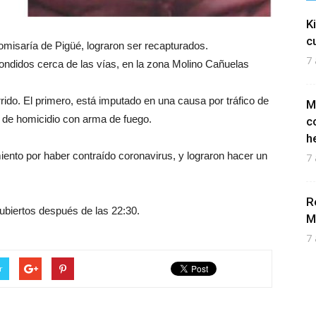
K
c
misaría de Pigüé, lograron ser recapturados.
7 
condidos cerca de las vías, en la zona Molino Cañuelas
ido. El primero, está imputado en una causa por tráfico de
M
o de homicidio con arma de fuego.
c
h
nto por haber contraído coronavirus, y lograron hacer un
7 
R
cubiertos después de las 22:30.
M
7 
r