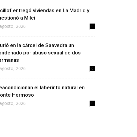
icillof entregó viviendas en La Madrid y
uestionó a Milei
agosto, 2026
0
urió en la cárcel de Saavedra un
ondenado por abuso sexual de dos
ermanas
agosto, 2026
0
eacondicionan el laberinto natural en
onte Hermoso
agosto, 2026
0