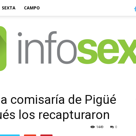
SEXTA
CAMPO
Infosexta
a comisaría de Pigüé
és los recapturaron
1449
0