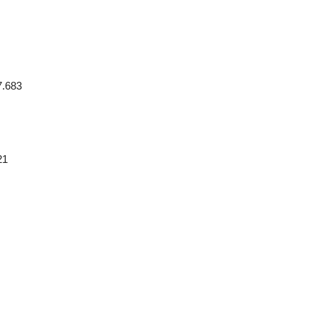
.683
21