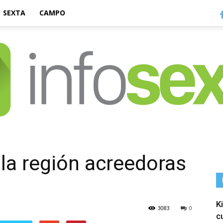
SEXTA
CAMPO
Infosexta
 la región acreedoras
K
3083
0
c