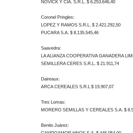
NOVICK Y CIA. S.R.L. $ 6.253.646,40
Coronel Pringles:
LOPEZ Y RAMOS S.R.L. $ 2.421.292,50
PUCARA S.A. $ 8.135.545,46
Saavedra:
LA ALIANZA COOPERATIVA GANADERA LIMIT
SEMILLERA CERES S.R.L. $ 21.911,74
Daireaux:
ARCA CEREALES S.R.L $ 19.907,07
Tres Lomas:
MORERO SEMILLAS Y CEREALES S.A. $ 8.9
Benito Juárez:
CAMPOAMOR HNOS S.A. $ 446.054,00