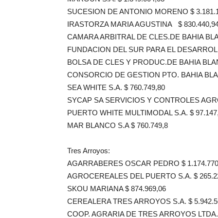
SUCESION DE ANTONIO MORENO $ 3.181.1
IRASTORZA MARIA AGUSTINA $ 830.440,9
CAMARA ARBITRAL DE CLES.DE BAHIA BL
FUNDACION DEL SUR PARA EL DESARROLLO
BOLSA DE CLES Y PRODUC.DE BAHIA BLANC
CONSORCIO DE GESTION PTO. BAHIA BLAN
SEA WHITE S.A. $ 760.749,80
SYCAP SA SERVICIOS Y CONTROLES AGRO
PUERTO WHITE MULTIMODAL S.A. $ 97.147
MAR BLANCO S.A $ 760.749,8
Tres Arroyos:
AGARRABERES OSCAR PEDRO $ 1.174.770
AGROCEREALES DEL PUERTO S.A. $ 265.2
SKOU MARIANA $ 874.969,06
CEREALERA TRES ARROYOS S.A. $ 5.942.5
COOP. AGRARIA DE TRES ARROYOS LTDA. 