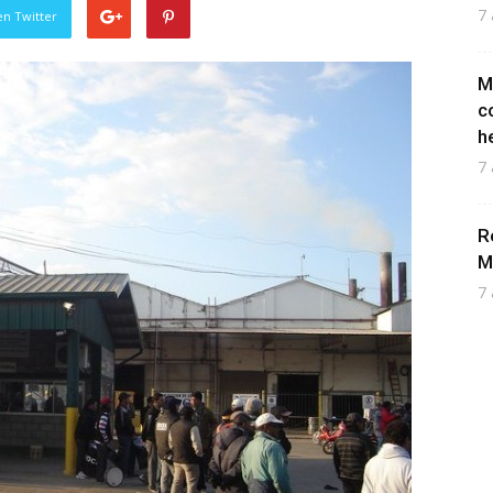
7 
en Twitter
M
c
h
7 
R
M
7 