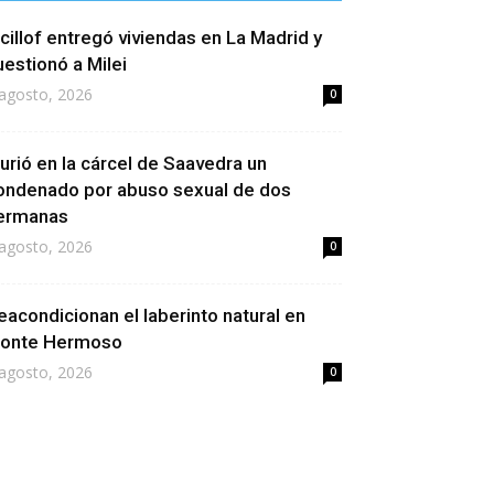
icillof entregó viviendas en La Madrid y
uestionó a Milei
agosto, 2026
0
urió en la cárcel de Saavedra un
ondenado por abuso sexual de dos
ermanas
agosto, 2026
0
eacondicionan el laberinto natural en
onte Hermoso
agosto, 2026
0