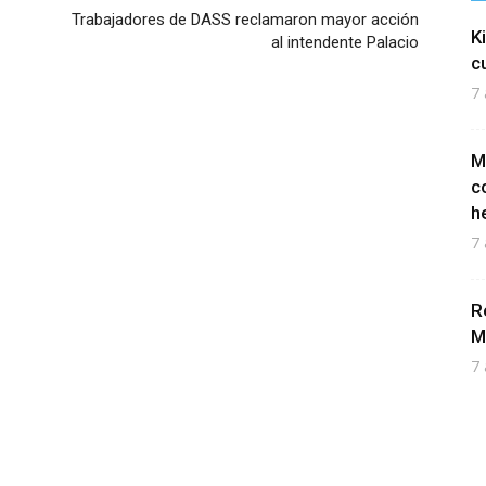
Trabajadores de DASS reclamaron mayor acción
K
al intendente Palacio
c
7 
M
c
h
7 
R
M
7 