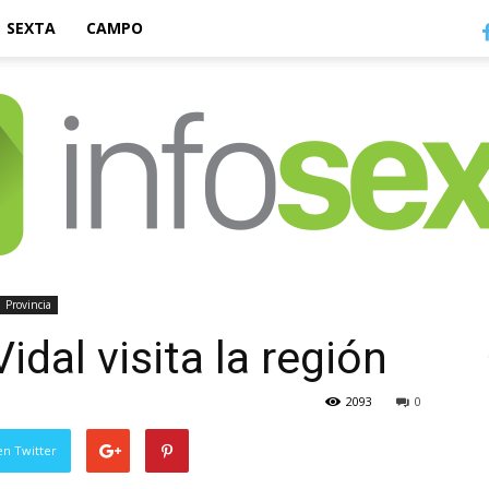
SEXTA
CAMPO
Provincia
Infosexta
dal visita la región
2093
0
en Twitter