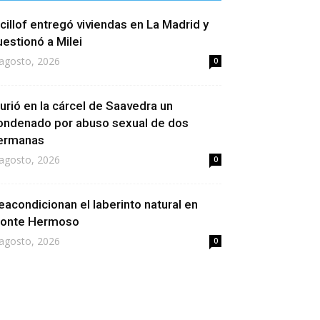
icillof entregó viviendas en La Madrid y
uestionó a Milei
agosto, 2026
0
urió en la cárcel de Saavedra un
ondenado por abuso sexual de dos
ermanas
agosto, 2026
0
eacondicionan el laberinto natural en
onte Hermoso
agosto, 2026
0