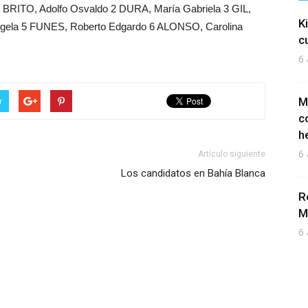
TO, Adolfo Osvaldo 2 DURA, María Gabriela 3 GIL,
K
gela 5 FUNES, Roberto Edgardo 6 ALONSO, Carolina
c
6 
M
r
c
h
6 
Artículo siguiente
Los candidatos en Bahía Blanca
R
M
6 