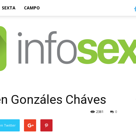
SEXTA
CAMPO
Infosexta
en Gonzáles Cháves
2381
0
en Twitter