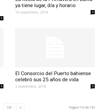
ya tiene lugar, día y horario
10 septiembre, 2018
0
0
El Consorcio del Puerto bahiense
celebró sus 25 años de vida
2 septiembre, 2018
0
0
133
Página 113 de 133