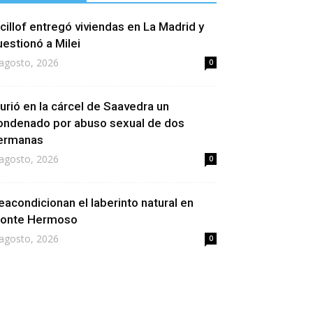
icillof entregó viviendas en La Madrid y
uestionó a Milei
agosto, 2026
0
urió en la cárcel de Saavedra un
ondenado por abuso sexual de dos
ermanas
agosto, 2026
0
eacondicionan el laberinto natural en
onte Hermoso
agosto, 2026
0