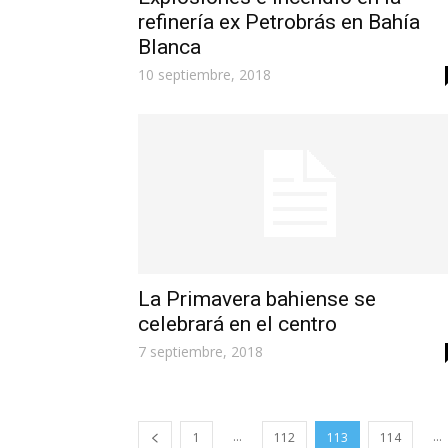
refinería ex Petrobrás en Bahía
Blanca
10 septiembre, 2018
La Primavera bahiense se
celebrará en el centro
7 septiembre, 2018
...
...
1
112
113
114