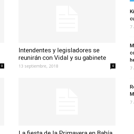
K
c
7 
M
Intendentes y legisladores se
c
reunirán con Vidal y su gabinete
h
13 septiembre, 2018
0
0
7 
R
M
7 
La fiesta de la Primavera en Bahía