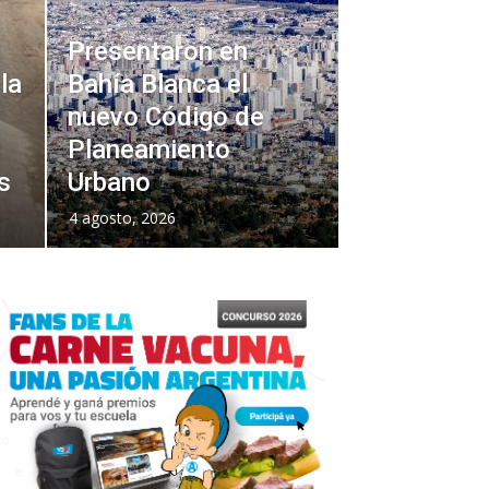
Presentaron en
la
Bahía Blanca el
nuevo Código de
Planeamiento
s
Urbano
4 agosto, 2026