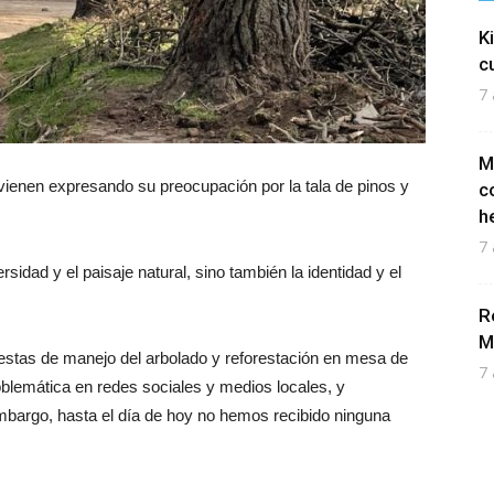
K
c
7 
M
vienen expresando su preocupación por la tala de pinos y
c
h
7 
rsidad y el paisaje natural, sino también la identidad y el
R
M
estas de manejo del arbolado y reforestación en mesa de
7 
roblemática en redes sociales y medios locales, y
mbargo, hasta el día de hoy no hemos recibido ninguna