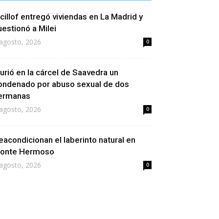
icillof entregó viviendas en La Madrid y
uestionó a Milei
agosto, 2026
0
urió en la cárcel de Saavedra un
ondenado por abuso sexual de dos
ermanas
agosto, 2026
0
eacondicionan el laberinto natural en
onte Hermoso
agosto, 2026
0