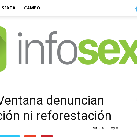
SEXTA
CAMPO
Infosexta
 Ventana denuncian
ación ni reforestación
900
0