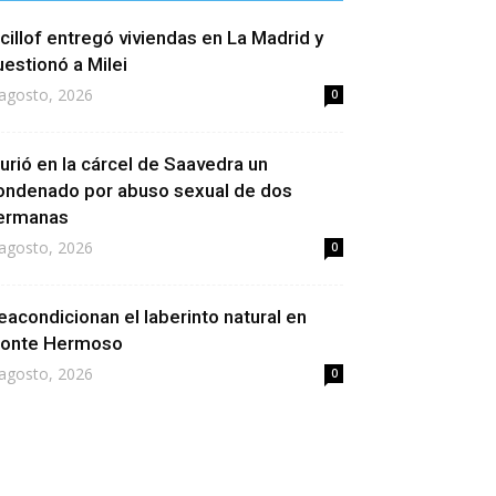
icillof entregó viviendas en La Madrid y
uestionó a Milei
agosto, 2026
0
urió en la cárcel de Saavedra un
ondenado por abuso sexual de dos
ermanas
agosto, 2026
0
eacondicionan el laberinto natural en
onte Hermoso
agosto, 2026
0