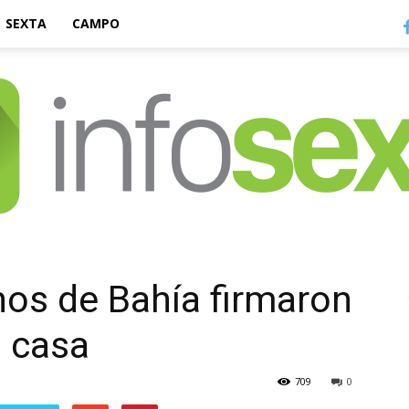
SEXTA
CAMPO
Infosexta
os de Bahía firmaron
u casa
709
0