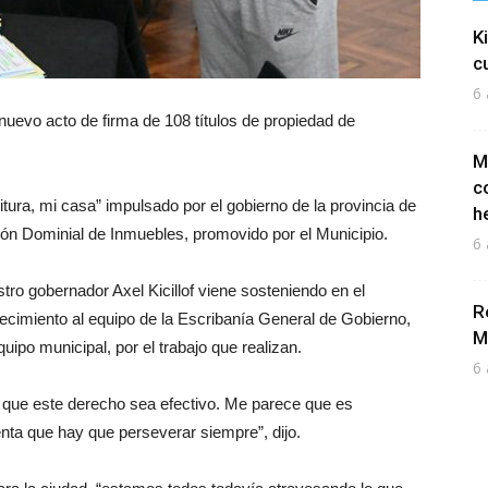
K
c
6 
nuevo acto de firma de 108 títulos de propiedad de
M
c
ura, mi casa” impulsado por el gobierno de la provincia de
h
ón Dominial de Inmuebles, promovido por el Municipio.
6 
tro gobernador Axel Kicillof viene sosteniendo en el
R
ecimiento al equipo de la Escribanía General de Gobierno,
M
uipo municipal, por el trabajo que realizan.
6 
ue este derecho sea efectivo. Me parece que es
ta que hay que perseverar siempre”, dijo.