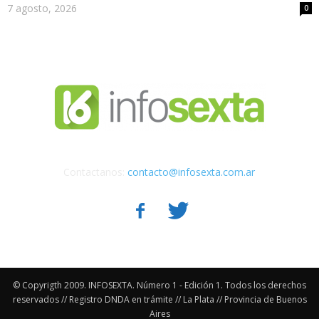
7 agosto, 2026
0
Contactanos:
contacto@infosexta.com.ar
© Copyrigth 2009. INFOSEXTA. Número 1 - Edición 1. Todos los derechos
reservados // Registro DNDA en trámite // La Plata // Provincia de Buenos
Aires