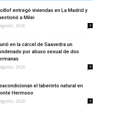
icillof entregó viviendas en La Madrid y
uestionó a Milei
agosto, 2026
0
urió en la cárcel de Saavedra un
ondenado por abuso sexual de dos
ermanas
agosto, 2026
0
eacondicionan el laberinto natural en
onte Hermoso
agosto, 2026
0