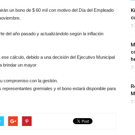
K
ibirán un bono de $ 60 mil con motivo del Día del Empleado
c
noviembre.
7 
te del año pasado y actualizándolo según la inflación
M
c
ese cálculo, debido a una decisión del Ejecutivo Municipal
h
ra brindar un mayor
7 
su compromiso con la gestión.
R
s representantes gremiales y el bono estará disponible para
M
7 
r