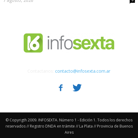
7 agosto, 2026
0
Contactanos:
contacto@infosexta.com.ar
© Copyrigth 2009. INFOSEXTA. Número 1 - Edición 1. Todos los derechos
reservados // Registro DNDA en trámite // La Plata // Provincia de Buenos
Aires