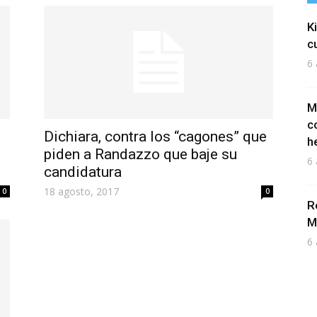
K
c
6 
M
c
Dichiara, contra los “cagones” que
h
piden a Randazzo que baje su
6 
candidatura
18 agosto, 2017
0
0
R
M
6 