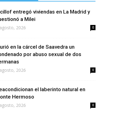
icillof entregó viviendas en La Madrid y
uestionó a Milei
agosto, 2026
0
urió en la cárcel de Saavedra un
ondenado por abuso sexual de dos
ermanas
agosto, 2026
0
eacondicionan el laberinto natural en
onte Hermoso
agosto, 2026
0