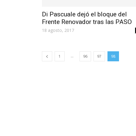
Di Pascuale dejó el bloque del
Frente Renovador tras las PASO
18 agosto, 2017
...
1
96
97
98