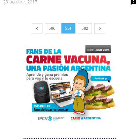
23 octubre, 2017
0
590
591
592