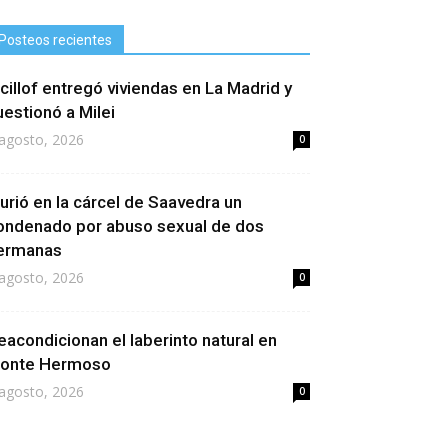
Posteos recientes
icillof entregó viviendas en La Madrid y
uestionó a Milei
agosto, 2026
0
urió en la cárcel de Saavedra un
ondenado por abuso sexual de dos
ermanas
agosto, 2026
0
eacondicionan el laberinto natural en
onte Hermoso
agosto, 2026
0